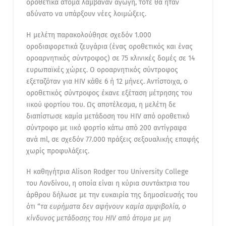
οροθετικά άτομα λάμβαναν αγωγή, τότε θα ήταν
αδύνατο να υπάρξουν νέες λοιμώξεις.
H μελέτη παρακολούθησε σχεδόν 1.000
οροδιαφορετικά ζευγάρια (ένας οροθετικός και ένας
οροαρνητικός σύντροφος) σε 75 κλινικές δομές σε 14
ευρωπαϊκές χώρες. Ο οροαρνητικός σύντροφος
εξεταζόταν για HIV κάθε 6 ή 12 μήνες. Αντίστοιχα, ο
οροθετικός σύντροφος έκανε εξέταση μέτρησης του
ιικού φορτίου του. Ως αποτέλεσμα, η μελέτη δε
διαπίστωσε καμία μετάδοση του HIV από οροθετικό
σύντροφο με ιικό φορτίο κάτω από 200 αντίγραφα
ανά ml, σε σχεδόν 77.000 πράξεις σεξουαλικής επαφής
χωρίς προφυλάξεις.
Η καθηγήτρια Alison Rodger του University College
του Λονδίνου, η οποία είναι η κύρια συντάκτρια του
άρθρου δήλωσε με την ευκαιρία της δημοσίευσής του
ότι “
τ
α ευρήματα δεν αφήνουν καμία αμφιβολία, ο
κίνδυνος μετάδοσης του HIV από άτομα με μη